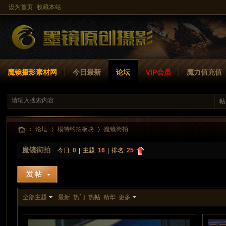
设为首页
收藏本站
魔镜摄影素材网
今日最新
论坛
VIP会员
魔力值充值
帖
魔镜私拍视
魔镜-碧玉
魔镜-千雪
魔镜-芝芝
魔镜-可儿
论坛
模特约拍板块
魔镜街拍
频网
魔镜街拍
今日:
0
|
主题:
16
|
排名:
25
模特约拍板
魔
»
私房Show
›
瑜伽裤作品
›
魔镜-比基尼
牛仔紧身
全部主题
最新
热门
热帖
精华
更多
块
本站事务区
公告区
链接失效
回收站