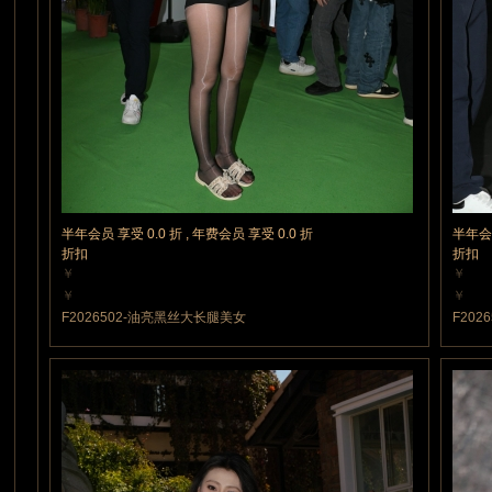
网
半年会员 享受 0.0 折 , 年费会员 享受 0.0 折
半年会员
折扣
折扣
￥
￥
5 魔力值
5 魔
￥
￥
5 魔力值
5 魔
F2026502-油亮黑丝大长腿美女
F202