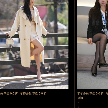
 享受 0.0 折 , 年费会员 享受 0.0 折
半年会员 享受 0.0 折 , 
折扣
￥
力值
10 魔力值
￥