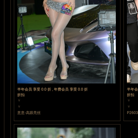
半年会员 享受 0.0 折 , 年费会员 享受 0.0 折
半年会员
折扣
折扣
￥
￥
10 魔力值
10 魔
￥
￥
10 魔力值
10 魔
意意-高跟亮丝
P260