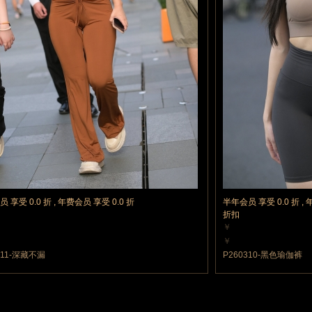
 享受 0.0 折 , 年费会员 享受 0.0 折
半年会员 享受 0.0 折 , 
折扣
￥
力值
10 魔力值
￥
力值
10 魔力值
311-深藏不漏
P260310-黑色瑜伽裤