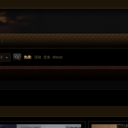
热搜:
活动
交友
discuz
子
搜
魔镜-曼曼
魔镜-玲玲
模特一筒
魔镜-盛夏
Autumn
索
裤
丝袜美腿
皮裤作品
热裤作品
魔镜街拍
裙装作品