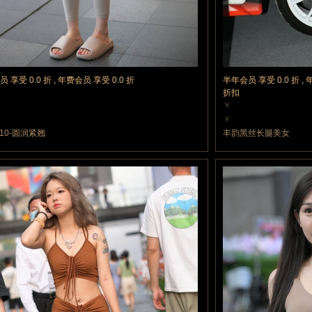
 享受 0.0 折 , 年费会员 享受 0.0 折
半年会员 享受 0.0 折 , 
折扣
￥
力值
10 魔力值
￥
力值
10 魔力值
410-圆润紧翘
丰韵黑丝长腿美女