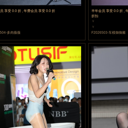
 享受 0.0 折 , 年费会员 享受 0.0 折
半年会员 享受 0.0 折 , 
折扣
￥
力值
5 魔力值
￥
力值
5 魔力值
6504-多肉薇薇
F2026503-车模御御酱