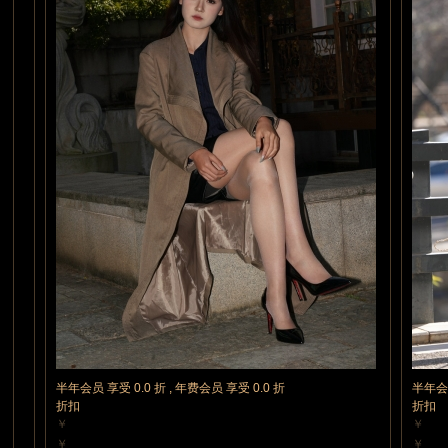
半年会员 享受 0.0 折 , 年费会员 享受 0.0 折
半年会员
折扣
折扣
￥
￥
5 魔力值
5 魔
￥
￥