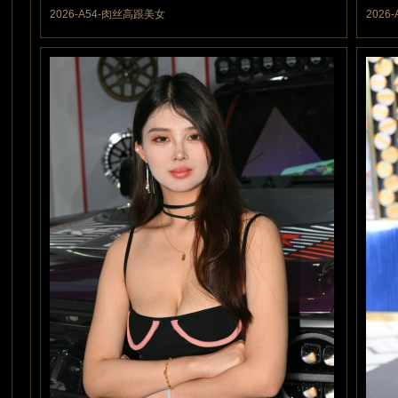
5 魔力值
5 魔
2026-A54-肉丝高跟美女
202