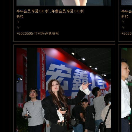
半年会员 享受 0.0 折 , 年费会员 享受 0.0 折
半年会员
拍
折扣
折扣
￥
￥
5 魔力值
5 魔
￥
￥
5 魔力值
5 魔
F2026505-可可粉色紧身裤
F202
视
频