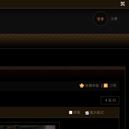
注册
登录
视频专区
收藏本版
|
订阅
丝情袜意
返 回
新窗
图片模式