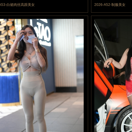
力值
10 魔力值
6-A53-白裙肉丝高跟美女
2026-A52-制服美女