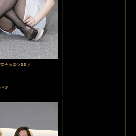
年费会员 享受 0.0 折
丝玉足