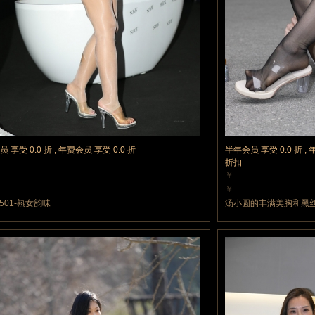
 享受 0.0 折 , 年费会员 享受 0.0 折
半年会员 享受 0.0 折 , 
折扣
￥
力值
10 魔力值
￥
力值
10 魔力值
6501-熟女韵味
汤小圆的丰满美胸和黑